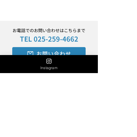
お電話でのお問い合わせはこちらまで
TEL
025-259-4662
2026 夏季休業のお知ら
BSNラジオにC
せ
別班」編流しま
お問い合わせ
受付時間 9:00-17:00 [ 土・日・祝日除く ]
Instagram
上記時間帯以外や担当者が不在の場合は
メールアドレスでも受付けております。
株式会社大鐵
住所