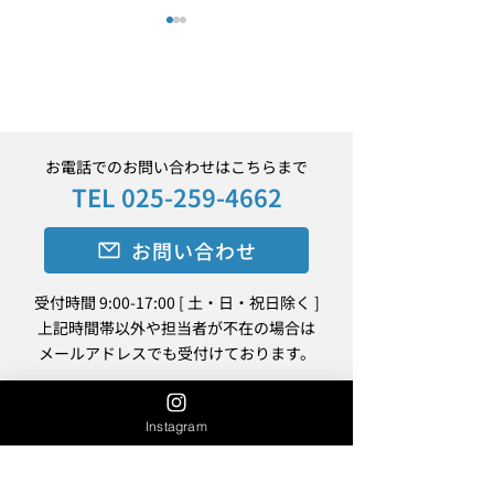
お電話でのお問い合わせはこちらまで
TEL
025-259-4662
2026 夏季休業のお知ら
BSNラジオにC
せ
別班」編流しま
お問い合わせ
受付時間 9:00-17:00 [ 土・日・祝日除く ]
上記時間帯以外や担当者が不在の場合は
メールアドレスでも受付けております。
Instagram