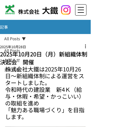
記事
All Posts
2025年10月28日
All Posts
2025年10月20日（月）新組織体制
お知らせ
決起会 開催
株式会社大鐵は2025年10月26
求人情報
日～新組織体制による運営をス
タートしました。
令和時代の建設業　新4Ｋ（給
与・休暇・希望・かっこいい）
の取組を進め
「魅力ある職場づくり」を目指
します。