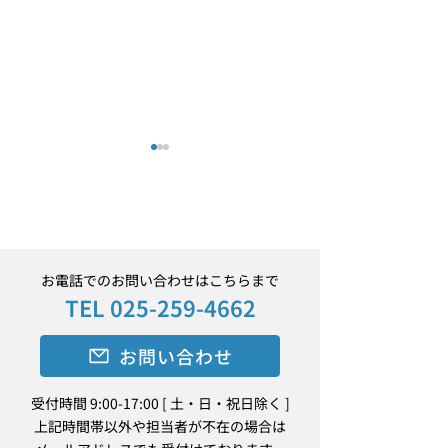
お電話でのお問い合わせはこちらまで
TEL
025-259-4662
BSNラジオにCM「新潟の
Instagramア
別班」編流します！！
で審査中・・・
お問い合わせ
受付時間 9:00-17:00 [ 土・日・祝日除く ]
上記時間帯以外や担当者が不在の場合は