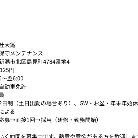
社大鐵
保守メンテナンス
潟市北区島見町4784番地4
125円
～翌6:00
自動車免許
員
2日制（土日出勤の場合あり）、GW・お盆・年末年始
による
応募→面接1回→採用（研修・勤務開始）
いく仲間を募集中です。熱意や意欲がある方を歓迎しま