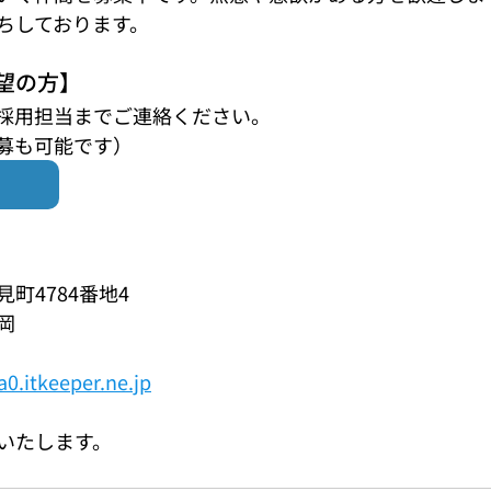
ちしております。
望の方】
採用担当までご連絡ください。
募も可能です）
町4784番地4
岡
a0.itkeeper.ne.jp
いたします。