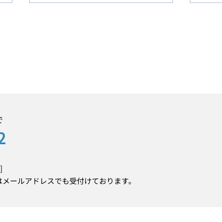
フレッシュ軌道工が仲間入
FM-
り！
流し
で
2
]
はメールアドレスでも受付けております。